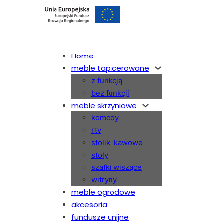
Home
meble tapicerowane
z funkcją
bez funkcji
meble skrzyniowe
komody
rtv
stoliki kawowe
stoły
szafki wiszące
witryny
meble ogrodowe
akcesoria
fundusze unijne